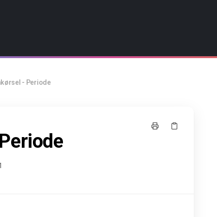
ønkørsel - Periode
- Periode
1