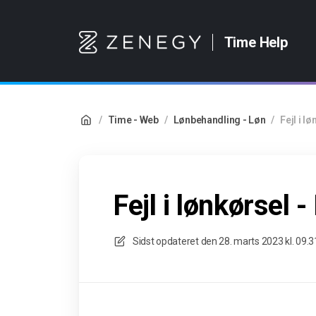
Time Help
/
Time - Web
/
Lønbehandling - Løn
/
Fejl i l
Fejl i lønkørsel 
Sidst opdateret den
28. marts 2023 kl. 09.3