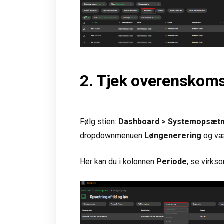
2. Tjek overenskoms
Følg stien:
Dashboard > Systemopsætnin
dropdownmenuen
Løngenerering
og v
Her kan du i kolonnen
Periode
, se virks