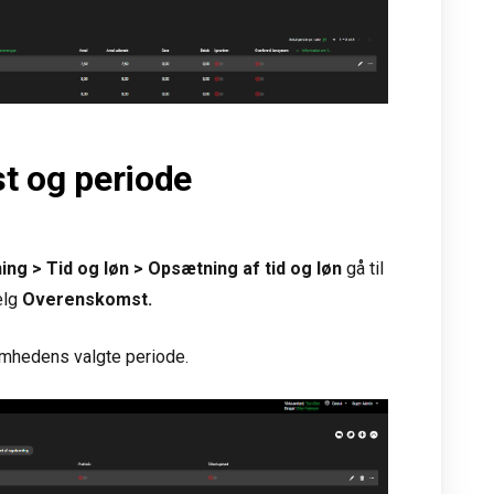
t og periode
g > Tid og løn > Opsætning af tid og løn
gå til
ælg
Overenskomst.
omhedens valgte periode.